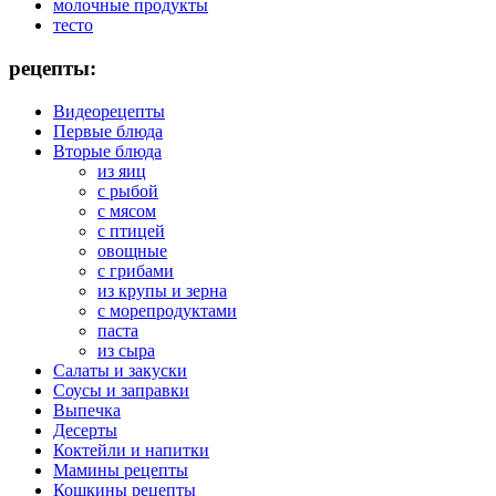
молочные продукты
тесто
рецепты:
Видеорецепты
Первые блюда
Вторые блюда
из яиц
с рыбой
с мясом
с птицей
овощные
с грибами
из крупы и зерна
с морепродуктами
паста
из сыра
Салаты и закуски
Соусы и заправки
Выпечка
Десерты
Коктейли и напитки
Мамины рецепты
Кошкины рецепты