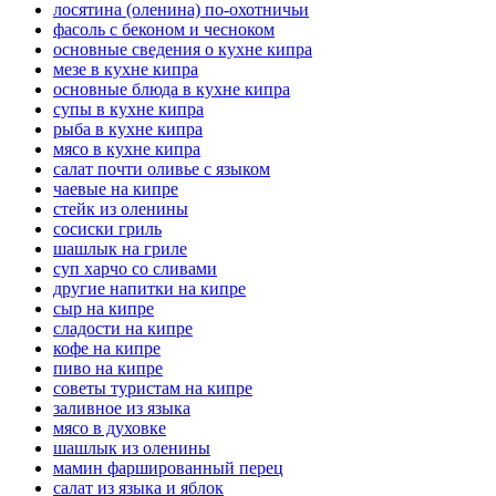
лосятина (оленина) по-охотничьи
фасоль с беконом и чесноком
основные сведения о кухне кипра
мезе в кухне кипра
основные блюда в кухне кипра
супы в кухне кипра
рыба в кухне кипра
мясо в кухне кипра
салат почти оливье с языком
чаевые на кипре
стейк из оленины
сосиски гриль
шашлык на гриле
суп харчо со сливами
другие напитки на кипре
сыр на кипре
сладости на кипре
кофе на кипре
пиво на кипре
советы туристам на кипре
заливное из языка
мясо в духовке
шашлык из оленины
мамин фаршированный перец
салат из языка и яблок