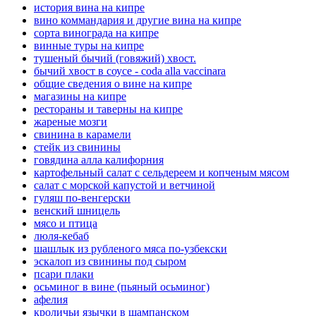
история вина на кипре
вино коммандария и другие вина на кипре
сорта винограда на кипре
винные туры на кипре
тушеный бычий (говяжий) хвост.
бычий хвост в соусе - coda alla vaccinara
общие сведения о вине на кипре
магазины на кипре
рестораны и таверны на кипре
жареные мозги
свинина в карамели
стейк из свинины
говядина алла калифорния
картофельный салат с сельдереем и копченым мясом
салат с морской капустой и ветчиной
гуляш по-венгерски
венский шницель
мясо и птица
люля-кебаб
шашлык из рубленого мяса по-узбекски
эскалоп из свинины под сыром
псари плаки
осьминог в вине (пьяный осьминог)
афелия
кроличьи язычки в шампанском