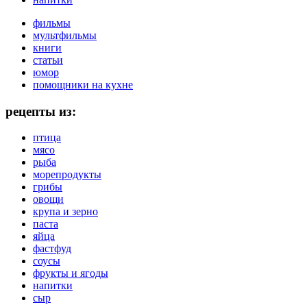
фильмы
мультфильмы
книги
статьи
юмор
помощники на кухне
рецепты из:
птица
мясо
рыба
морепродукты
грибы
овощи
крупа и зерно
паста
яйца
фастфуд
соусы
фрукты и ягоды
напитки
сыр