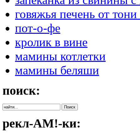
говяжья печень от тони
пот-о-фе
кролик в вине
мамины котлетки
мамины беляши
поиск:
рекл-АМ!-ки: