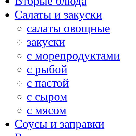
Вторые блюда
Салаты и закуски
салаты овощные
закуски
с морепродуктами
с рыбой
с пастой
с сыром
с мясом
Соусы и заправки