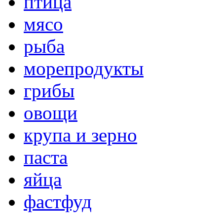
птица
мясо
рыба
морепродукты
грибы
овощи
крупа и зерно
паста
яйца
фастфуд