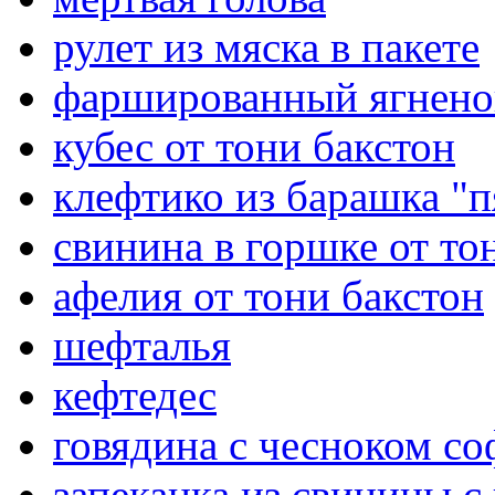
рулет из мяска в пакете
фаршированный ягненок
кубес от тони бакстон
клефтико из барашка "п
свинина в горшке от то
афелия от тони бакстон
шефталья
кефтедес
говядина с чесноком со
запеканка из свинины с