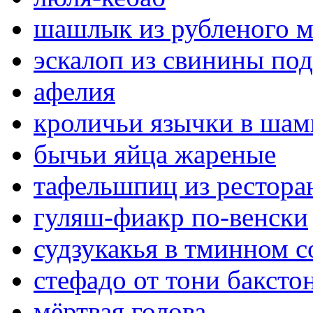
шашлык из рубленого м
эскалоп из свинины по
афелия
кроличьи язычки в шам
бычьи яйца жареные
тафельшпиц из ресторан
гуляш-фиакр по-венски
судзукакья в тминном с
стефадо от тони баксто
мёртвая голова