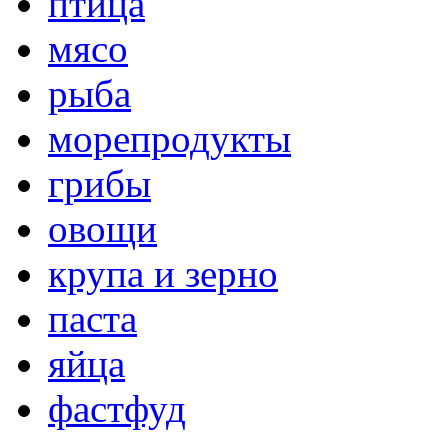
птица
мясо
рыба
морепродукты
грибы
овощи
крупа и зерно
паста
яйца
фастфуд