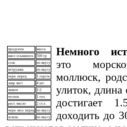
Немного ист
продукты
масса
мясо осьминога
500 гр
это морско
соль
по вкусу
петрушка
по вкусу
моллюск, родс
черн. перец
1 горсть
лавр лист
4 шт.
улиток, длина
лимон
1\2
чеснок
1 гол.
достигает 1
раст. масло
2 ст.л.
черн. мол. перец
по вкусу
доходить до 3
зелень
по вкусу