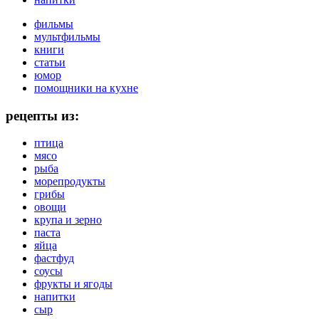
фильмы
мультфильмы
книги
статьи
юмор
помощники на кухне
рецепты из:
птица
мясо
рыба
морепродукты
грибы
овощи
крупа и зерно
паста
яйца
фастфуд
соусы
фрукты и ягоды
напитки
сыр