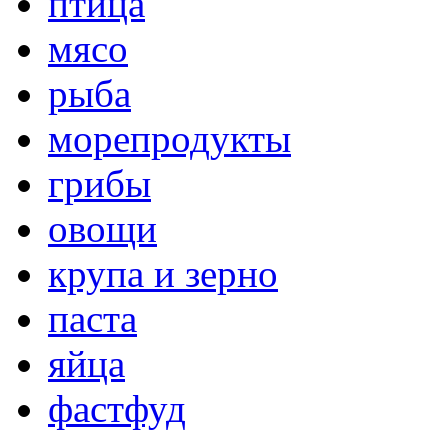
птица
мясо
рыба
морепродукты
грибы
овощи
крупа и зерно
паста
яйца
фастфуд