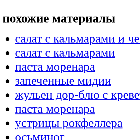
похожие материалы
салат с кальмарами и ч
салат с кальмарами
паста моренара
запеченные мидии
жульен дор-блю с крев
паста моренара
устрицы рокфеллера
осьминог