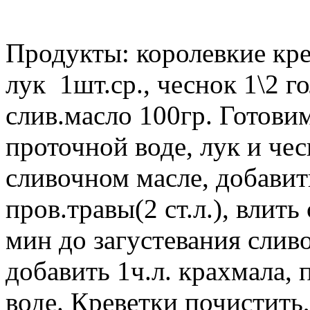
Продукты: королевкие кре
лук 1шт.ср., чеснок 1\2 г
слив.масло 100гр. Готови
проточной воде, лук и че
сливочном масле, добавить
пров.травы(2 ст.л.), влит
мин до загустевания слив
добавить 1ч.л. крахмала, 
воде. Креветки почистить