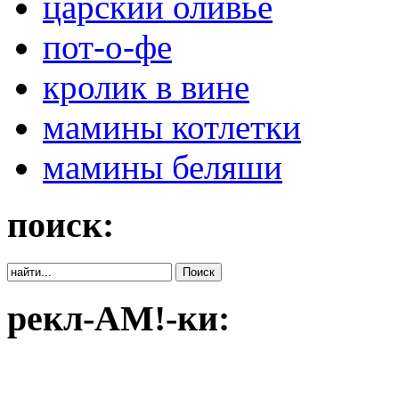
царский оливье
пот-о-фе
кролик в вине
мамины котлетки
мамины беляши
поиск:
рекл-АМ!-ки: