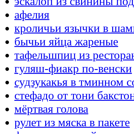
эскалоп из свинины по
афелия
кроличьи язычки в шам
бычьи яйца жареные
тафельшпиц из ресторан
гуляш-фиакр по-венски
судзукакья в тминном с
стефадо от тони баксто
мёртвая голова
рулет из мяска в пакете