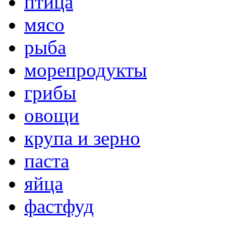
птица
мясо
рыба
морепродукты
грибы
овощи
крупа и зерно
паста
яйца
фастфуд