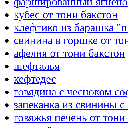
фаршированный ягненок
кубес от тони бакстон
клефтико из барашка "п
свинина в горшке от то
афелия от тони бакстон
шефталья
кефтедес
говядина с чесноком со
запеканка из свинины с
говяжья печень от тони