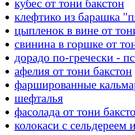
кубес от тони бакстон
клефтико из барашка "п
цыпленок в вине от тон
свинина в горшке от то
дорадо по-гречески - п
афелия от тони бакстон
фаршированные кальмар
шефталья
фасолада от тони бакст
колокаси с сельдереем