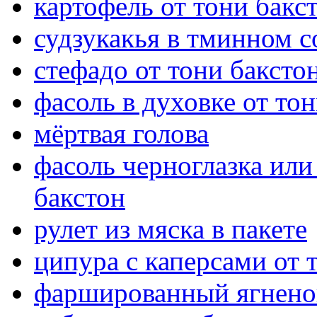
картофель от тони бакс
судзукакья в тминном с
стефадо от тони баксто
фасоль в духовке от то
мёртвая голова
фасоль черноглазка или
бакстон
рулет из мяска в пакете
ципура с каперсами от 
фаршированный ягненок