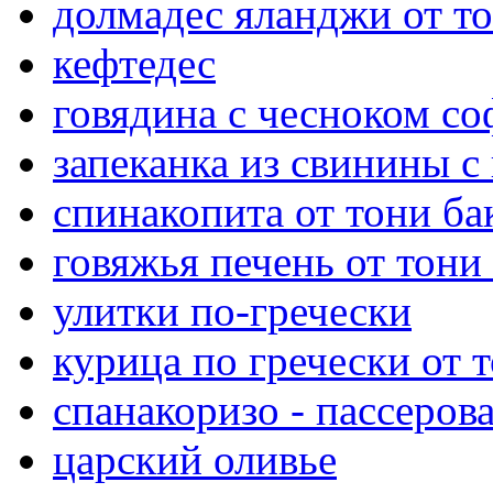
долмадес яланджи от то
кефтедес
говядина с чесноком со
запеканка из свинины с
спинакопита от тони ба
говяжья печень от тони
улитки по-гречески
курица по гречески от 
спанакоризо - пассеро
царский оливье