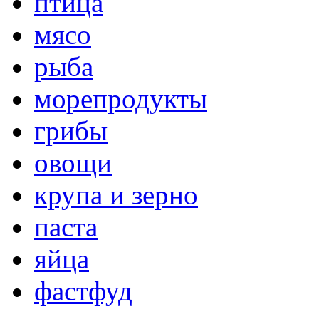
птица
мясо
рыба
морепродукты
грибы
овощи
крупа и зерно
паста
яйца
фастфуд