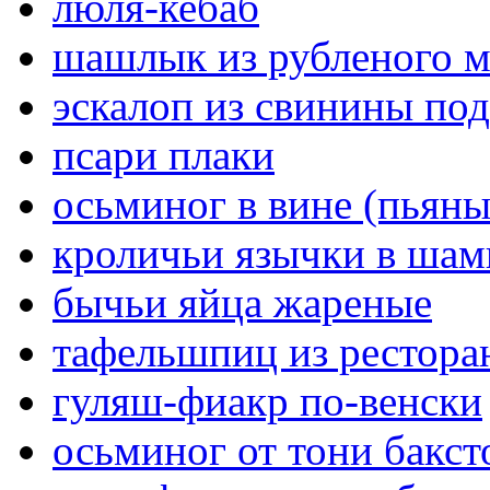
люля-кебаб
шашлык из рубленого м
эскалоп из свинины по
псари плаки
осьминог в вине (пьян
кроличьи язычки в шам
бычьи яйца жареные
тафельшпиц из ресторан
гуляш-фиакр по-венски
осьминог от тони бакст