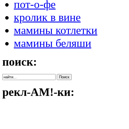
пот-о-фе
кролик в вине
мамины котлетки
мамины беляши
поиск:
рекл-АМ!-ки: