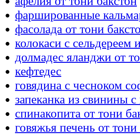
афелия от тони бакстон
фаршированные кальмар
фасолада от тони бакст
колокаси с сельдереем
долмадес яланджи от то
кефтедес
говядина с чесноком со
запеканка из свинины с
спинакопита от тони ба
говяжья печень от тони