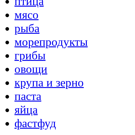
птица
мясо
рыба
морепродукты
грибы
овощи
крупа и зерно
паста
яйца
фастфуд