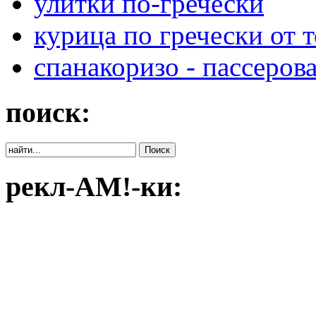
улитки по-гречески
курица по гречески от 
спанакоризо - пассеро
поиск:
рекл-АМ!-ки: