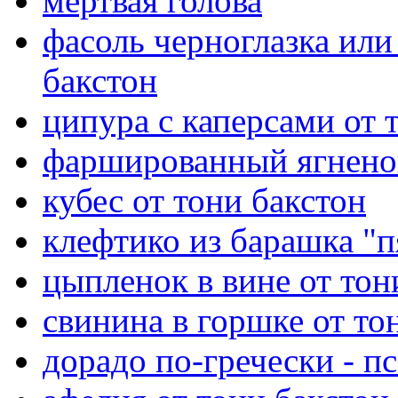
мёртвая голова
фасоль черноглазка или
бакстон
ципура с каперсами от 
фаршированный ягненок
кубес от тони бакстон
клефтико из барашка "п
цыпленок в вине от тон
свинина в горшке от то
дорадо по-гречески - п