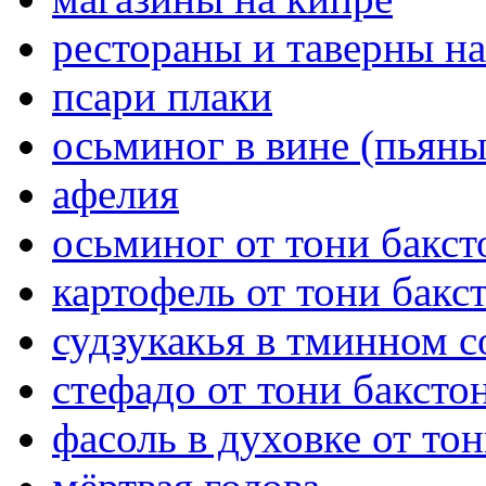
рестораны и таверны на
псари плаки
осьминог в вине (пьян
афелия
осьминог от тони бакст
картофель от тони бакс
судзукакья в тминном с
стефадо от тони баксто
фасоль в духовке от то