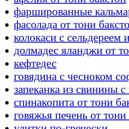
фаршированные кальмар
фасолада от тони бакст
колокаси с сельдереем
долмадес яланджи от то
кефтедес
говядина с чесноком со
запеканка из свинины с
спинакопита от тони ба
говяжья печень от тони
улитки по-гречески