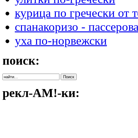
курица по гречески от 
спанакоризо - пассеро
уха по-норвежски
поиск:
рекл-АМ!-ки: