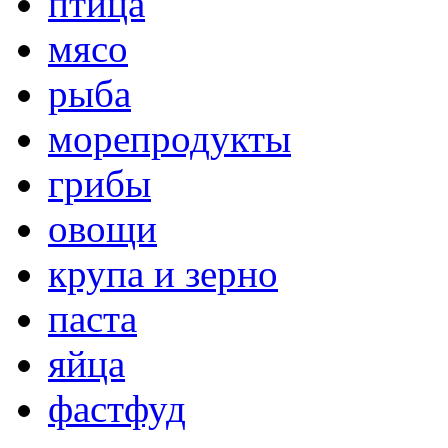
птица
мясо
рыба
морепродукты
грибы
овощи
крупа и зерно
паста
яйца
фастфуд