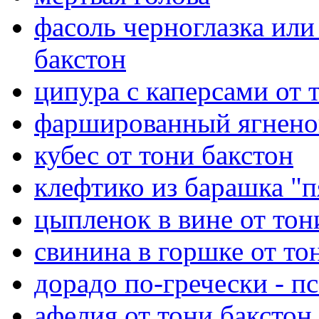
фасоль черноглазка или
бакстон
ципура с каперсами от 
фаршированный ягненок
кубес от тони бакстон
клефтико из барашка "п
цыпленок в вине от тон
свинина в горшке от то
дорадо по-гречески - п
афелия от тони бакстон