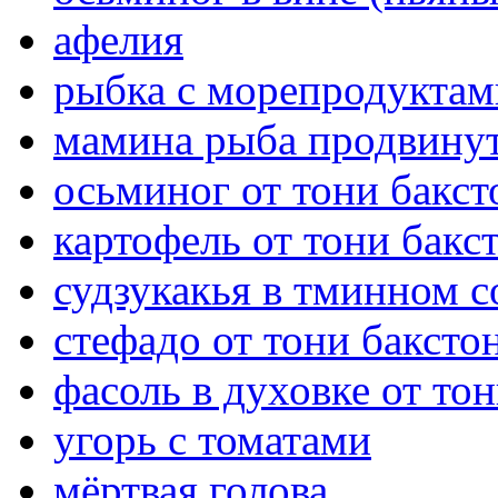
афелия
рыбка с морепродуктам
мамина рыба продвину
осьминог от тони бакст
картофель от тони бакс
судзукакья в тминном с
стефадо от тони баксто
фасоль в духовке от то
угорь с томатами
мёртвая голова