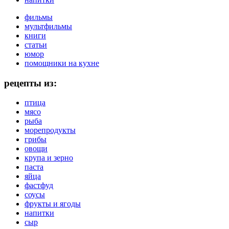
фильмы
мультфильмы
книги
статьи
юмор
помощники на кухне
рецепты из:
птица
мясо
рыба
морепродукты
грибы
овощи
крупа и зерно
паста
яйца
фастфуд
соусы
фрукты и ягоды
напитки
сыр