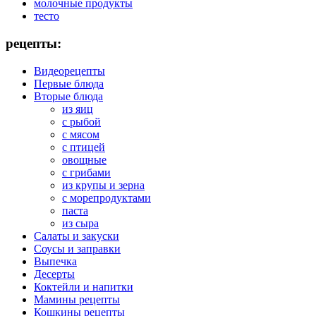
молочные продукты
тесто
рецепты:
Видеорецепты
Первые блюда
Вторые блюда
из яиц
с рыбой
с мясом
с птицей
овощные
с грибами
из крупы и зерна
с морепродуктами
паста
из сыра
Салаты и закуски
Соусы и заправки
Выпечка
Десерты
Коктейли и напитки
Мамины рецепты
Кошкины рецепты