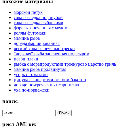
похожие материалы
морской петух
салат селедка под шубой
салат селедка с яблоками
форель запеченная с медом
роллы футомаки
мамина рыба
дорада фаршированная
легкий салат с печенью трески
"ледяная" рыба запеченная под сыром
псари плаки
рыбка с морепродуктами троекурово царство гриль
мамина рыба продвинутая
угорь с томатами
ципура с каперсами от тони бакстон
дорадо по-гречески - псари плаки
уха по-норвежски
поиск:
рекл-АМ!-ки: