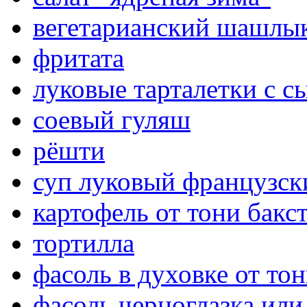
вегетарианский шашлык
фритата
луковые тарталетки с с
соевый гуляш
рёшти
суп луковый французск
картофель от тони бакс
тортилла
фасоль в духовке от то
фасоль черноглазка или