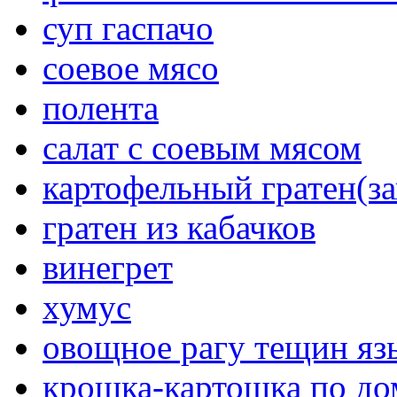
суп гаспачо
соевое мясо
полента
салат с соевым мясом
картофельный гратен(за
гратен из кабачков
винегрет
хумус
овощное рагу тещин яз
крошка-картошка по д