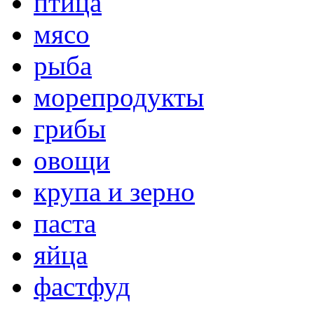
птица
мясо
рыба
морепродукты
грибы
овощи
крупа и зерно
паста
яйца
фастфуд