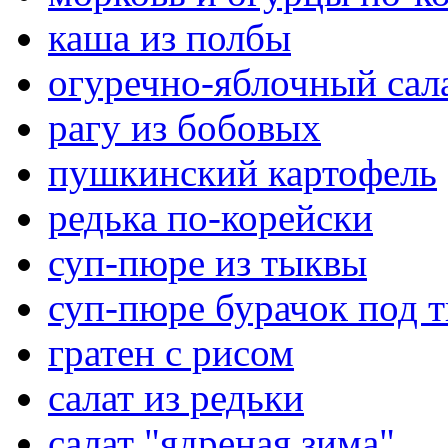
каша из полбы
огуречно-яблочный сал
рагу из бобовых
пушкинский картофель
редька по-корейски
суп-пюре из тыквы
суп-пюре бурачок под 
гратен с рисом
салат из редьки
салат "ядреная зима"