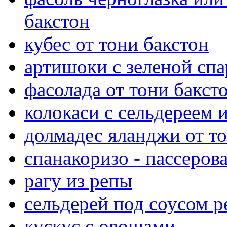
бакстон
кубес от тони бакстон
артишоки с зеленой сп
фасолада от тони бакст
колокаси с сельдереем
долмадес яланджи от то
спанакоризо - пассеро
рагу из репы
сельдерей под соусом р
кускус с овощами