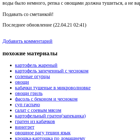
воды было немного, репка с овощами должна тушиться, а не ва
Подавать со сметанкой!
Последнее обновление (22.04.21 02:41)
Добавить комментарий
похожие материалы
картофель жареный
картофель запеченный с чесноком
соленые огурцы
овощи
кабачки тушеные в микроволновке
овощи гриль
фасоль с беконом и чесноком
суп гаспачо
салат с соевым мясом
картофельный гратен(запеканка)
гратен из кабачков
винегрет
овощное рагу тещин язык
крошка-картошка по домашнему