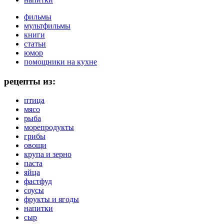
фильмы
мультфильмы
книги
статьи
юмор
помощники на кухне
рецепты из:
птица
мясо
рыба
морепродукты
грибы
овощи
крупа и зерно
паста
яйца
фастфуд
соусы
фрукты и ягоды
напитки
сыр