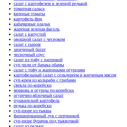
салат с картофелем и зеленой редькой
томатная сальса
вяленые томаты
картофель фри
кабачковые оладьи
жареная зеленая фасоль
салат с капустой
овощной салат с чесноком
салат с сыром
запеченый батат
чесночный соус
салат из тофу с паприкой
суп чили от барака обамы
салат с тофу и жаренными огурцами
картофельный салат с сельдереем и копченым мясом
суп-крем из кольраби с грибами
свекла по-корейски
морковь и огурцы по-корейски
огуречно-яблочный салат
пушкинский картофель
редька по-корейски
суп-пюре из тыквы
фаршированный лук с перчинкой
суп-пюре бурачок под тыквочкой
салат из редьки