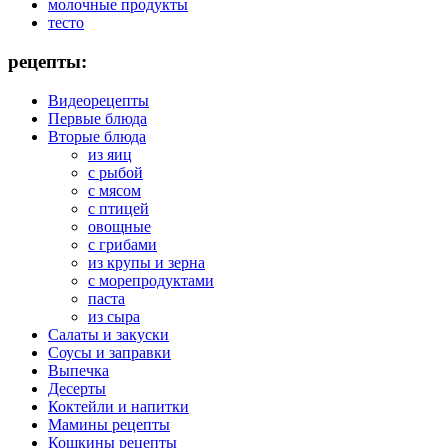
молочные продукты
тесто
рецепты:
Видеорецепты
Первые блюда
Вторые блюда
из яиц
с рыбой
с мясом
с птицей
овощные
с грибами
из крупы и зерна
с морепродуктами
паста
из сыра
Салаты и закуски
Соусы и заправки
Выпечка
Десерты
Коктейли и напитки
Мамины рецепты
Кошкины рецепты