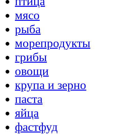
птица
мясо
рыба
морепродукты
грибы
овощи
крупа и зерно
паста
яйца
фастфуд