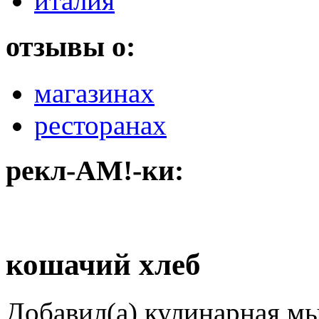
италия
отзывы о:
магазинах
ресторанах
рекл-АМ!-ки:
кошачий хлеб
Добавил(а) кулинарная м