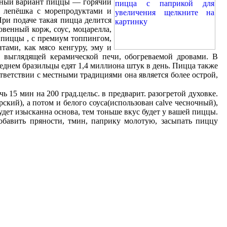
енный вариант пиццы — горячий
я лепёшка с морепродуктами и
ри подаче такая пицца делится
венный корж, соус, моцарелла,
е пиццы , с премиум топпингом,
тами, как мясо кенгуру, эму и
е выглядящей керамической печи, обогреваемой дровами. В
еднем бразильцы едят 1,4 миллиона штук в день. Пицца также
тветствии с местными традициями она является более острой,
ь 15 мин на 200 град.цельс. в предварит. разогретой духовке.
ский), а потом и белого соуса(использован calve чесночный),
будет изысканна основа, тем тоньше вкус будет у вашей пиццы.
обавить пряности, тмин, паприку молотую, засыпать пиццу