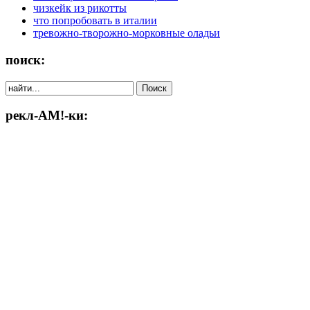
чизкейк из рикотты
что попробовать в италии
тревожно-творожно-морковные оладьи
поиск:
рекл-АМ!-ки: