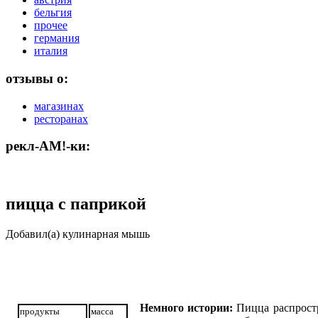
бельгия
прочее
германия
италия
отзывы о:
магазинах
ресторанах
рекл-АМ!-ки:
пицца с паприкой
Добавил(а) кулинарная мышь
Немного истории:
Пицца распростр
продукты
масса