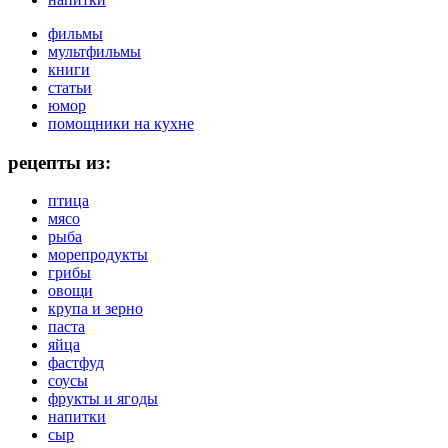
фильмы
мультфильмы
книги
статьи
юмор
помощники на кухне
рецепты из:
птица
мясо
рыба
морепродукты
грибы
овощи
крупа и зерно
паста
яйца
фастфуд
соусы
фрукты и ягоды
напитки
сыр