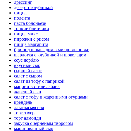
дрессинг
десерт с клубникой
пицца
полента
паста болоньезе
тонкие блинчики
пицца микс
пирожки с рисом
пицца маргарита
бри под шоколадом в микроволновке
шарлотка с клубникой и шоколадом
соус дорблю
вкусный сыр
сырный салат
салат с сыром
салат из тофу с паприкой
мацони в стиле лабана
жареный сыр
салат с тофу и жаренными огурцами
крендель
лазанья мясная
торт захер
торт алмонди
закуска с зерненым творогом
маринованный сыр