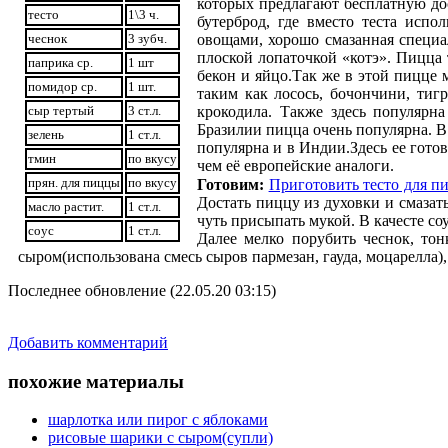
которых предлагают бесплатную до
тесто
1\3 ч.
бутерброд, где вместо теста исп
чеснок
3 зубч.
овощами, хорошо смазанная специа
плоской лопаточкой «котэ». Пицца 
паприка ср.
1 шт
бекон и яйцо.Так же в этой пицце 
помидор ср.
1 шт.
таким как лосось, бочончини, тиг
сыр тертый
3 ст.л.
крокодила. Также здесь популярн
Бразилии пицца очень популярна. В
зелень
1 ст.л.
популярна и в Индии.Здесь ее гото
тмин
по вкусу
чем её европейские аналоги.
прян. для пиццы
по вкусу
Готовим:
Приготовить тесто для п
Достать пиццу из духовки и смазать
масло растит.
1 ст.л.
чуть присыпать мукой. В качесте со
соус
1 ст.л.
Далее мелко порубить чеснок, тон
сыром(использована смесь сыров пармезан, гауда, моцарелла),
Последнее обновление (22.05.20 03:15)
Добавить комментарий
похожие материалы
шарлотка или пирог с яблоками
рисовые шарики с сыром(супли)