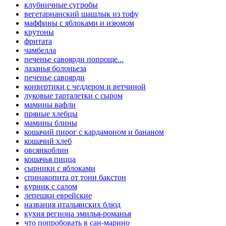
клубничные сугробы
вегетарианский шашлык из тофу
маффины с яблоками и изюмом
крутоны
фритата
чамбелла
печенье савоярди попроще...
лазанья болоньеза
печенье савоярди
конвертики с чеддером и ветчиной
луковые тарталетки с сыром
мамины вафли
пряные хлебцы
мамины блины
кошачий пирог с кардамоном и бананом
кошачий хлеб
овсянкоблин
кошачья пицца
сырники с яблоками
спинакопита от тони бакстон
курник с салом
лепешки еврейские
названия итальянских блюд
кухня региона эмилья-романья
что попробовать в сан-марино