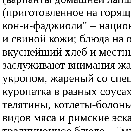
(приготовленное на горящ
кон-и-фаджиоли" – нацио
и свиной кожи; блюда на 
вкуснейший хлеб и местн
заслуживают внимания жа
укропом, жареный со спе
куропатка в разных соусах
телятины, котлеты-болонье
видов мяса и римские эс
традиционное блюдо – "ми