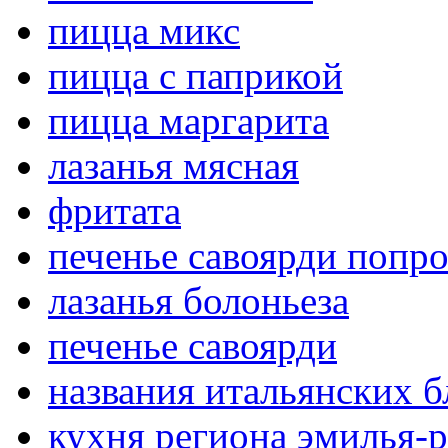
пицца микс
пицца с паприкой
пицца маргарита
лазанья мясная
фритата
печенье савоярди попро
лазанья болоньеза
печенье савоярди
названия итальянских 
кухня региона эмилья-