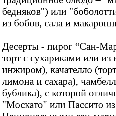
бедняков") или "боболотт
из бобов, сала и макаронн
Десерты - пирог “Сан-Мари
торт с сухариками или из
инжиром), качателло (торт
лимона и сахара), чамбел
бублика), с которой отлич
"Москато" или Пассито из