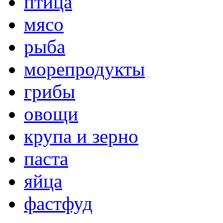
птица
мясо
рыба
морепродукты
грибы
овощи
крупа и зерно
паста
яйца
фастфуд