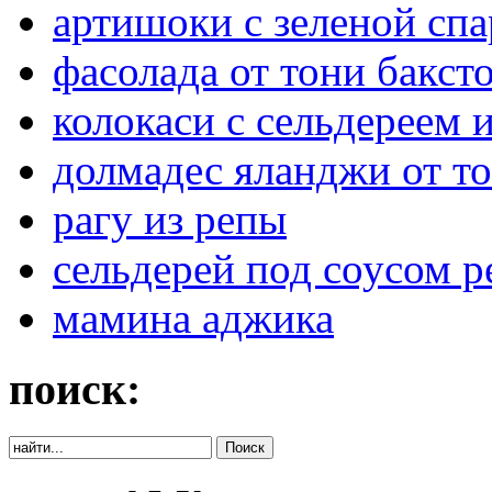
артишоки с зеленой сп
фасолада от тони бакст
колокаси с сельдереем
долмадес яланджи от то
рагу из репы
сельдерей под соусом р
мамина аджика
поиск: