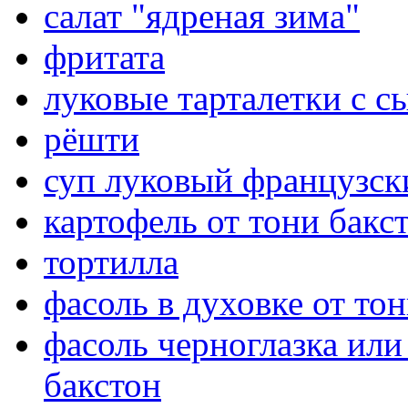
салат "ядреная зима"
фритата
луковые тарталетки с с
рёшти
суп луковый французск
картофель от тони бакс
тортилла
фасоль в духовке от то
фасоль черноглазка или
бакстон