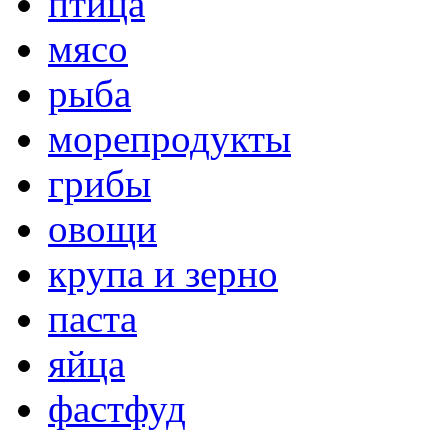
птица
мясо
рыба
морепродукты
грибы
овощи
крупа и зерно
паста
яйца
фастфуд