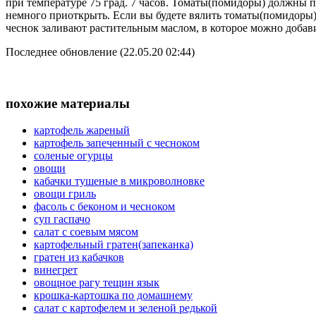
при температуре 75 град. 7 часов. Томаты(помидоры) должны 
немного приоткрыть. Если вы будете вялить томаты(помидоры) 
чеснок заливают растительным маслом, в которое можно добавит
Последнее обновление (22.05.20 02:44)
похожие материалы
картофель жареный
картофель запеченный с чесноком
соленые огурцы
овощи
кабачки тушеные в микроволновке
овощи гриль
фасоль с беконом и чесноком
суп гаспачо
салат с соевым мясом
картофельный гратен(запеканка)
гратен из кабачков
винегрет
овощное рагу тещин язык
крошка-картошка по домашнему
салат с картофелем и зеленой редькой