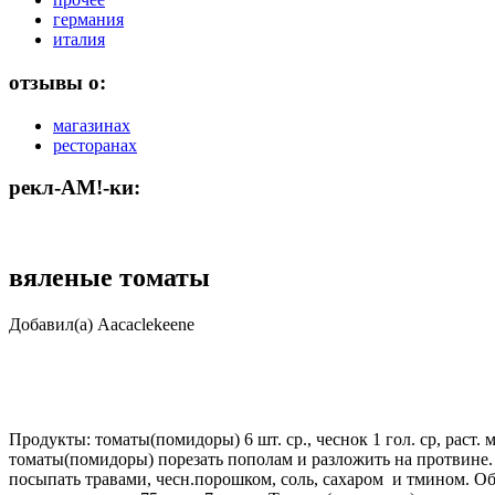
германия
италия
отзывы о:
магазинах
ресторанах
рекл-АМ!-ки:
вяленые томаты
Добавил(а) Aacaclekeene
Продукты: томаты(помидоры) 6 шт. ср., чеснок 1 гол. ср, раст. масл
томаты(помидоры) порезать пополам и разложить на протвине.
посыпать травами, чесн.порошком, соль, сахаром и тмином. Об