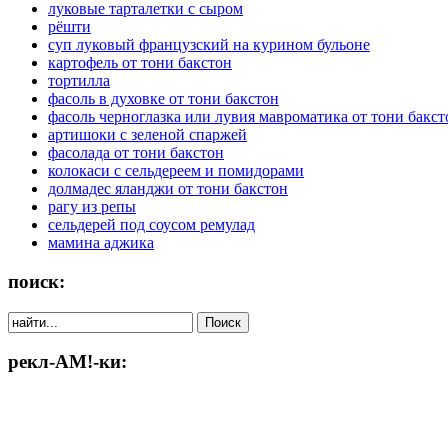
луковые тарталетки с сыром
рёшти
суп луковый французский на курином бульоне
картофель от тони бакстон
тортилла
фасоль в духовке от тони бакстон
фасоль черноглазка или лувия мавроматика от тони бакст
артишоки с зеленой спаржей
фасолада от тони бакстон
колокаси с сельдереем и помидорами
долмадес яланджи от тони бакстон
рагу из репы
сельдерей под соусом ремулад
мамина аджика
поиск:
рекл-АМ!-ки: