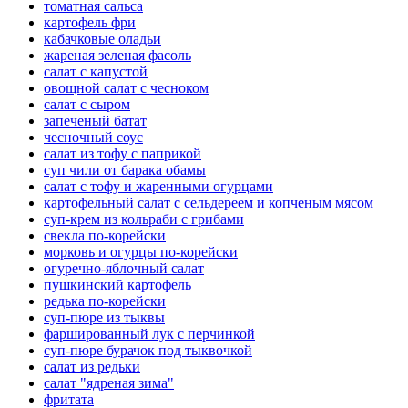
томатная сальса
картофель фри
кабачковые оладьи
жареная зеленая фасоль
салат с капустой
овощной салат с чесноком
салат с сыром
запеченый батат
чесночный соус
салат из тофу с паприкой
суп чили от барака обамы
салат с тофу и жаренными огурцами
картофельный салат с сельдереем и копченым мясом
суп-крем из кольраби с грибами
свекла по-корейски
морковь и огурцы по-корейски
огуречно-яблочный салат
пушкинский картофель
редька по-корейски
суп-пюре из тыквы
фаршированный лук с перчинкой
суп-пюре бурачок под тыквочкой
салат из редьки
салат "ядреная зима"
фритата