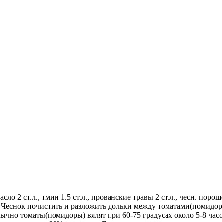
о 2 ст.л., тмин 1.5 ст.л., прованские травы 2 ст.л., чесн. порошек 
 Чеснок почистить и разложить дольки между томатами(помидор
ычно томаты(помидоры) вялят при 60-75 градусах около 5-8 часо