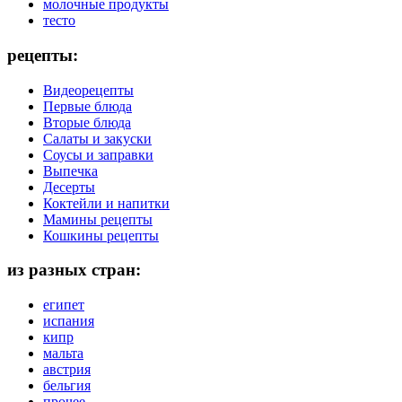
молочные продукты
тесто
рецепты:
Видеорецепты
Первые блюда
Вторые блюда
Салаты и закуски
Соусы и заправки
Выпечка
Десерты
Коктейли и напитки
Мамины рецепты
Кошкины рецепты
из разных стран:
египет
испания
кипр
мальта
австрия
бельгия
прочее