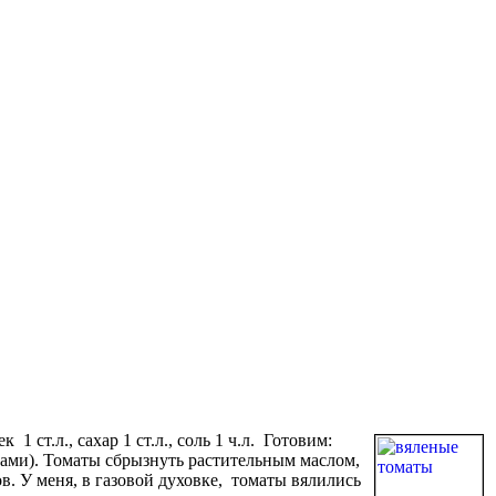
1 ст.л., сахар 1 ст.л., соль 1 ч.л.
Готовим:
ами). Томаты сбрызнуть растительным маслом,
в. У меня, в газовой духовке, томаты вялились