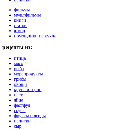
фильмы
мультфильмы
книги
статьи
юмор
помощники на кухне
рецепты из:
птица
мясо
рыба
морепродукты
грибы
овощи
крупа и зерно
паста
яйца
фастфуд
соусы
фрукты и ягоды
напитки
сыр