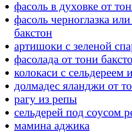
фасоль в духовке от то
фасоль черноглазка или
бакстон
артишоки с зеленой сп
фасолада от тони бакст
колокаси с сельдереем
долмадес яланджи от то
рагу из репы
сельдерей под соусом р
мамина аджика