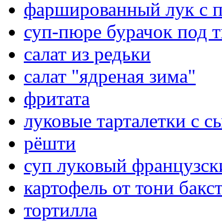
фаршированный лук с 
суп-пюре бурачок под 
салат из редьки
салат "ядреная зима"
фритата
луковые тарталетки с с
рёшти
суп луковый французск
картофель от тони бакс
тортилла