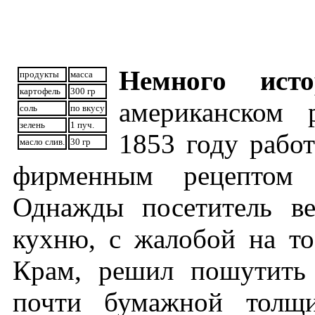
Немного исто
продукты
масса
картофель
300 гр
американском 
соль
по вкусу
зелень
1 пуч.
1853 году рабо
масло слив.
30 гр
фирменным рецептом
Однажды посетитель в
кухню, с жалобой на то
Крам, решил пошутить 
почти бумажной толщ