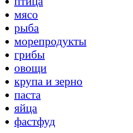
птица
мясо
рыба
морепродукты
грибы
овощи
крупа и зерно
паста
яйца
фастфуд