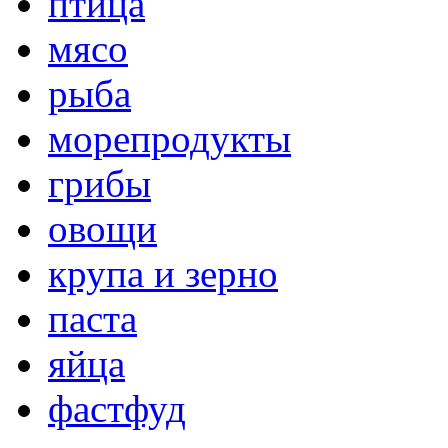
птица
мясо
рыба
морепродукты
грибы
овощи
крупа и зерно
паста
яйца
фастфуд