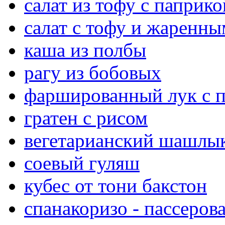
салат из тофу с паприко
салат с тофу и жаренн
каша из полбы
рагу из бобовых
фаршированный лук с 
гратен с рисом
вегетарианский шашлык
соевый гуляш
кубес от тони бакстон
спанакоризо - пассеро