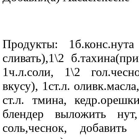
Продукты: 1б.конс.нут
сливать),1\2 б.тахина(при
1ч.л.соли, 1\2 гол.че
вкусу), 1ст.л. оливк.масла
ст.л. тмина, кедр.ореш
блендер выложить нут
соль,чеснок, добавить