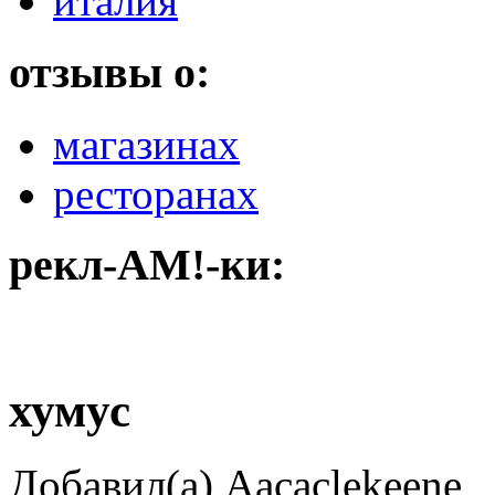
италия
отзывы о:
магазинах
ресторанах
рекл-АМ!-ки:
хумус
Добавил(а) Aacaclekeene