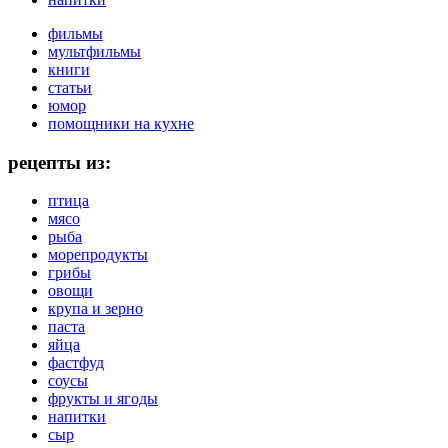
фильмы
мультфильмы
книги
статьи
юмор
помощники на кухне
рецепты из:
птица
мясо
рыба
морепродукты
грибы
овощи
крупа и зерно
паста
яйца
фастфуд
соусы
фрукты и ягоды
напитки
сыр