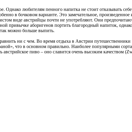
кое. Однако любителям пенного напитка не стоит отказывать себ
 особенно в бочковом варианте. Это замечательное, произведенно
стом виде австрийцы почти не употребляют. Они предпочитают 
ной привычке аборигенов портить благородный напиток, однако
 так можно больше выпить.
сравнить ни с чем. Во время отдыха в Австрии путешественники
аной», что в основном правильно. Наиболее популярными сортами
дать австрийское пиво – оно славится очень высоким качеством (Zwi