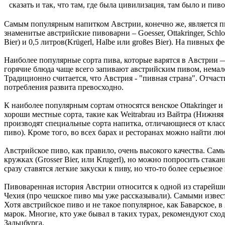
сказать и так, что там, где была цивилизация, там было и пи
Самым популярным напитком Австрии, конечно же, является пив
знаменитые австрийские пивоварни – Goesser, Ottakringer, Schlo
Bier) и 0,5 литров(Krügerl, Halbe или großes Bier). На пивных
Наиболее популярные сорта пива, которые варятся в Австрии —
горячие блюда чаще всего запивают австрийским пивом, немало
Традиционно считается, что Австрия - "пивная страна". Отчаст
потребления развита превосходно.
К наиболее популярным сортам относятся венское Ottakringer и G
хороши местные сорта, такие как Weitrabrau из Вайтра (Нижня
производят специальные сорта напитка, отличающиеся от клас
пиво). Кроме того, во всех барах и ресторанах можно найти лю
Австрийское пиво, как правило, очень высокого качества. Сам
кружках (Grosser Bier, или Krugerl), но можно попросить стаканы
сразу ставятся легкие закуски к пиву, но что-то более серьезно
Пивоваренная история Австрии относится к одной из старейших
Чехия (про чешское пиво мы уже рассказывали). Самыми известн
Хотя австрийское пиво и не такое популярное, как Баварское,
марок. Многие, кто уже бывал в таких турах, рекомендуют сход
Зальцбурга.