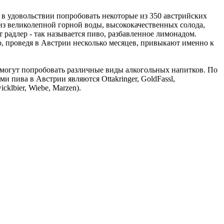
е в удовольствии попробовать некоторые из 350 австрийских
е из великолепной горной воды, высококачественных солода,
радлер - так называется пиво, разбавленное лимонадом.
, проведя в Австрии несколько месяцев, привыкают именно к
 могут попробовать различные виды алкогольных напитков. По
 пива в Австрии являются Ottakringer, GoldFassl,
cklbier, Wiebe, Marzen).