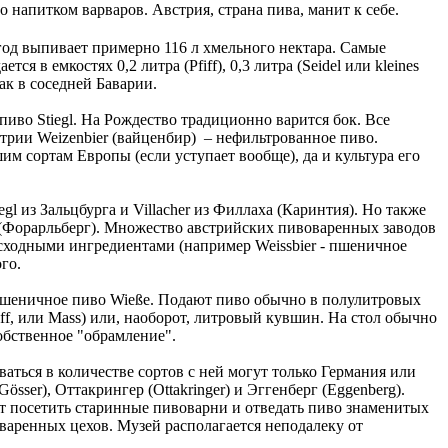
о напитком варваров. Австрия, страна пива, манит к себе.
год выпивает примерно 116 л хмельного нектара. Самые
 в емкостях 0,2 литра (Pfiff), 0,3 литра (Seidel или kleines
ак в соседней Баварии.
пиво Stiegl. На Рождество традиционно варится бок. Все
стрии Weizenbier (вайценбир) – нефильтрованное пиво.
шим сортам Европы (если уступает вообще), да и культура его
egl из Зальцбурга и Villacher из Филлаха (Каринтия). Но также
а (Форарльберг). Множество австрийских пивоваренных заводов
исходными ингредиентами (например Weissbier - пшеничное
го.
 и пшеничное пиво Wieße. Подают пиво обычно в полулитровых
Pfiff, или Mass) или, наоборот, литровый кувшин. На стол обычно
собственное "обрамление".
аться в количестве сортов с ней могут только Германия или
ser), Оттакрингер (Ottakringer) и Эггенберг (Eggenberg).
ут посетить старинные пивоварни и отведать пиво знаменитых
оваренных цехов. Музей располагается неподалеку от