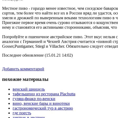
Местное пиво - гораздо менее известное, чем соседское баварс
сортов, тем более что найти все их в России вряд ли удастся,
хмеля и дрожжей по выверенным веками технологиям пиво в чи
Приезжие первое время очень сурово отзываются о кощунствен
нему и становятся его активными сторонниками, объясняя, что
Попробуйте и пшеничное австрийское пиво. Этот вкус нельзя 
аналогии с Германией и Чехией Австрия считается «пивной стр
Gosser,Puntigamer, Stiegl и Villacher. Обязательно следует отве
Последнее обновление (15.01.21 14:02)
Добавить комментарий
похожие материалы
венский шницель
тафельшпиц из ресторана Plachutta
гуляш-фиакр по-венски
вино, венские бары и винотеки
гастрономический тур в австрию
где поесть
завтрак в австрии