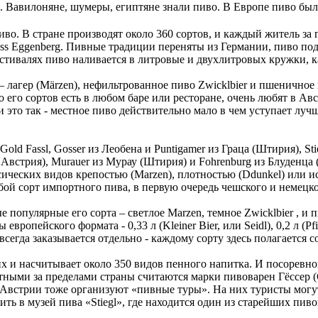
во. Вавилоняне, шумеры, египтяне знали пиво. В Европе пиво был
о. В стране производят около 360 сортов, и каждый житель за 
ss Eggenberg. Пивные традиции переняты из Германии, пиво подается
 фестивалях пиво наливается в литровые и двухлитровых кружки, к
 лагер (Märzen), нефильтрованное пиво Zwicklbier и пшеничное 
 его сортов есть в любом баре или ресторане, очень любят в Ав
и это так - местное пиво действительно мало в чем уступает луч
old Fassl, Gosser из Леобена и Puntigamer из Граца (Штирия), Sti
я Австрия), Murauer из Мурау (Штирия) и Fohrenburg из Блуденц
сических видов крепостью (Marzen), плотностью (Ddunkel) или 
бой сорт импортного пива, в первую очередь чешского и немецко
ые популярные его сорта – светлое Marzen, темное Zwicklbier ,
 европейского формата - 0,33 л (Kleiner Bier, или Seidl), 0,2 л (
е всегда заказывается отдельно - каждому сорту здесь полагается 
 и насчитывает около 350 видов пенного напитка. И посоревнов
ыми за пределами страны считаются марки пивоварен Гёссер (Gös
 в Австрии тоже организуют «пивные туры». На них туристы мог
ить в музей пива «Stiegl», где находится один из старейших пив