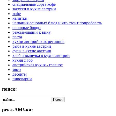
специальные сорта кофе
закуски в кухне австрии
кофе
напитки
названия основных блюд и что стоит попробовать
овощные блюда
рекомендации к вину
паста
кухни австрийских регионов
рыба в кухне австрии
супы в кухне австрии
хлеб и выпечка в кухне австрии
кухня с гор
австрийская кухня - главное
мясо
десерты
пивоварни
поиск:
рекл-АМ!-ки: