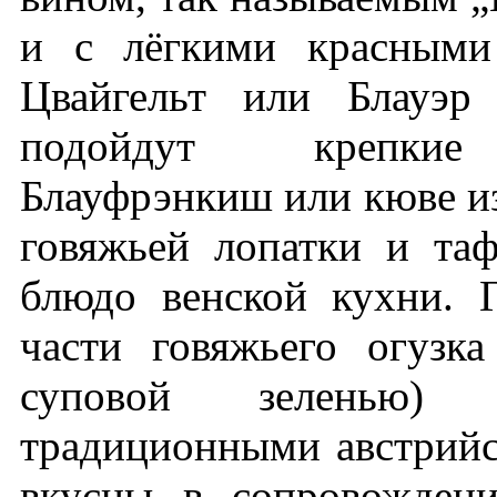
и с лёгкими красными
Цвайгельт или Блауэр
подойдут крепкие 
Блауфрэнкиш или кюве из
говяжьей лопатки и та
блюдо венской кухни. 
части говяжьего огузк
суповой зеленью
традиционными австрий
вкусны в сопровожден