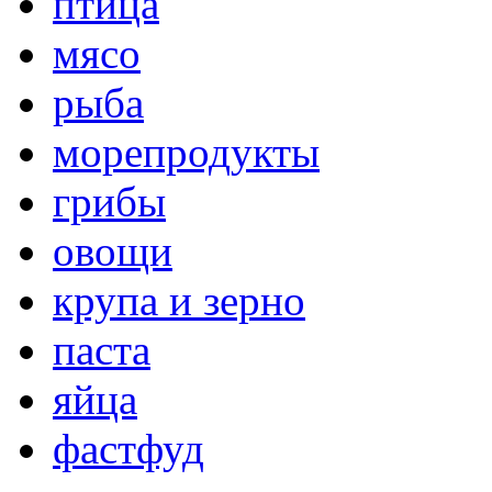
птица
мясо
рыба
морепродукты
грибы
овощи
крупа и зерно
паста
яйца
фастфуд