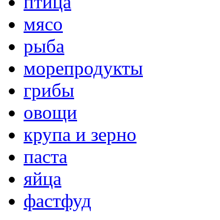
птица
мясо
рыба
морепродукты
грибы
овощи
крупа и зерно
паста
яйца
фастфуд