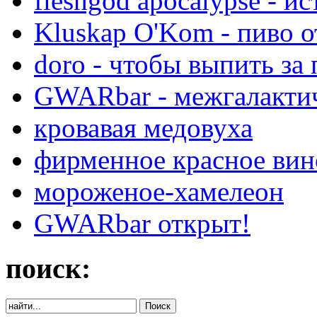
fleshgod apocalypse - ис
Kluskap O'Kom - пиво о
doro - чтобы выпить за 
GWARbar - межгалактич
кровавая медовуха
фирменное красное вино
мороженое-хамелеон
GWARbar открыт!
поиск: