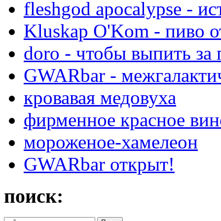
fleshgod apocalypse - ис
Kluskap O'Kom - пиво о
doro - чтобы выпить за 
GWARbar - межгалактич
кровавая медовуха
фирменное красное вино
мороженое-хамелеон
GWARbar открыт!
поиск: