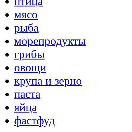
птица
мясо
рыба
морепродукты
грибы
овощи
крупа и зерно
паста
яйца
фастфуд