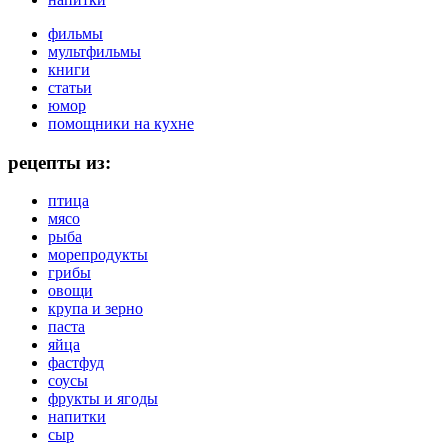
фильмы
мультфильмы
книги
статьи
юмор
помощники на кухне
рецепты из:
птица
мясо
рыба
морепродукты
грибы
овощи
крупа и зерно
паста
яйца
фастфуд
соусы
фрукты и ягоды
напитки
сыр