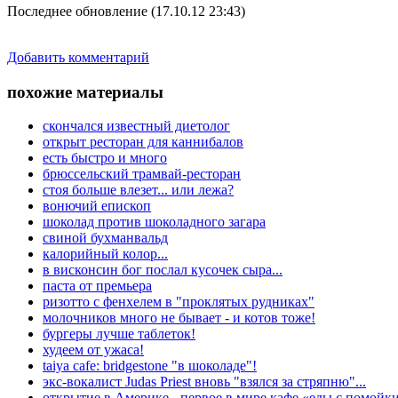
Последнее обновление (17.10.12 23:43)
Добавить комментарий
похожие материалы
скончался известный диетолог
открыт ресторан для каннибалов
есть быстро и много
брюссельский трамвай-ресторан
стоя больше влезет... или лежа?
вонючий епископ
шоколад против шоколадного загара
свиной бухманвальд
калорийный колор...
в висконсин бог послал кусочек сыра...
паста от премьера
ризотто с фенхелем в "проклятых рудниках"
молочников много не бывает - и котов тоже!
бургеры лучше таблеток!
худеем от ужаса!
taiya cafe: bridgestone "в шоколаде"!
экс-вокалист Judas Priest вновь "взялся за стряпню"...
открытие в Америке - первое в мире кафе «еды с помойк