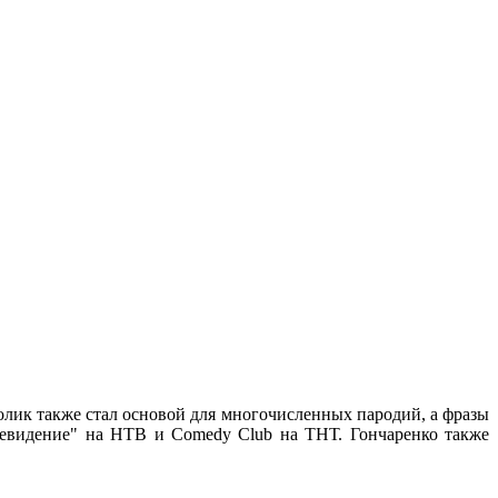
олик также стал основой для многочисленных пародий, а фразы
левидение" на НТВ и Comedy Club на ТНТ. Гончаренко также