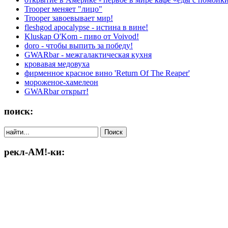
Trooper меняет "лицо"
Trooper завоевывает мир!
fleshgod apocalypse - истина в вине!
Kluskap O'Kom - пиво от Voivod!
doro - чтобы выпить за победу!
GWARbar - межгалактическая кухня
кровавая медовуха
фирменное красное вино 'Return Of The Reaper'
мороженое-хамелеон
GWARbar открыт!
поиск:
рекл-АМ!-ки: