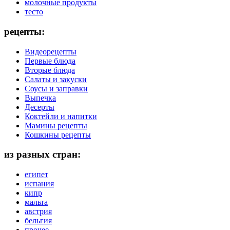
молочные продукты
тесто
рецепты:
Видеорецепты
Первые блюда
Вторые блюда
Салаты и закуски
Соусы и заправки
Выпечка
Десерты
Коктейли и напитки
Мамины рецепты
Кошкины рецепты
из разных стран:
египет
испания
кипр
мальта
австрия
бельгия
прочее