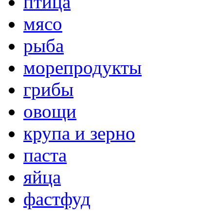
птица
мясо
рыба
морепродукты
грибы
овощи
крупа и зерно
паста
яйца
фастфуд