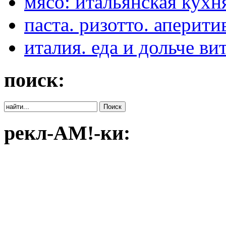
мясо: итальянская кухня:
паста. ризотто. аперити
италия. еда и дольче ви
поиск:
рекл-АМ!-ки: