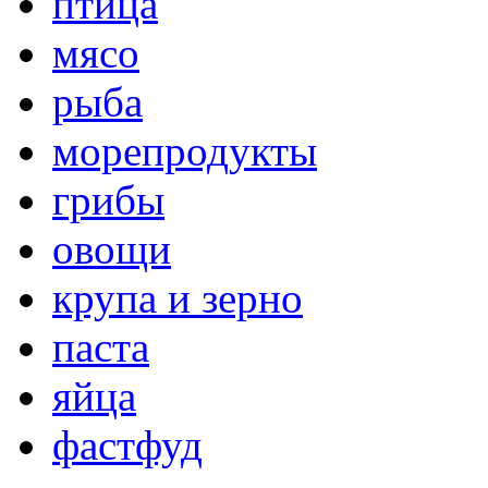
птица
мясо
рыба
морепродукты
грибы
овощи
крупа и зерно
паста
яйца
фастфуд