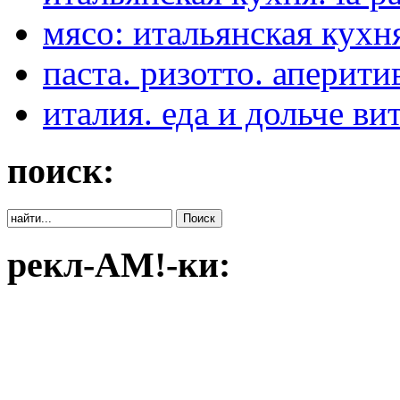
мясо: итальянская кухня:
паста. ризотто. аперити
италия. еда и дольче ви
поиск:
рекл-АМ!-ки: