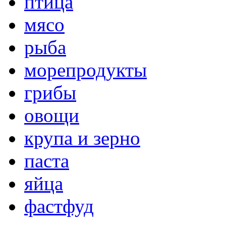
птица
мясо
рыба
морепродукты
грибы
овощи
крупа и зерно
паста
яйца
фастфуд