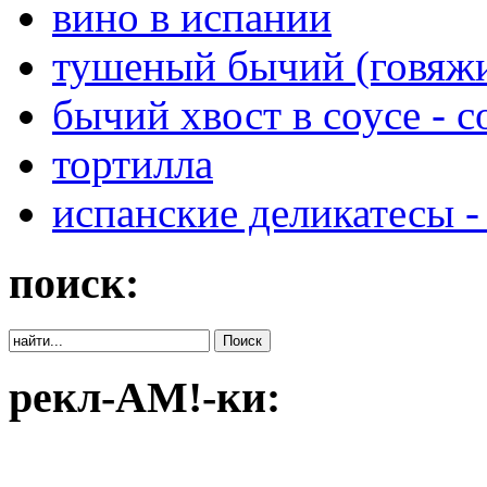
вино в испании
тушеный бычий (говяжи
бычий хвост в соусе - co
тортилла
испанские деликатесы -
поиск:
рекл-АМ!-ки: