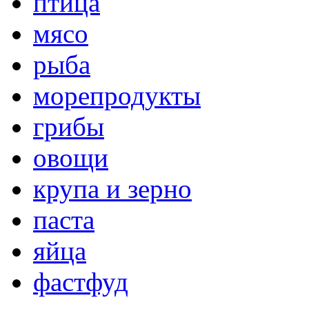
птица
мясо
рыба
морепродукты
грибы
овощи
крупа и зерно
паста
яйца
фастфуд