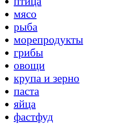
птица
мясо
рыба
морепродукты
грибы
овощи
крупа и зерно
паста
яйца
фастфуд