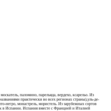
москатель, паломино, парельяда, вердехо, ксарельо. Из
азваниями практически во всех регионах страны),уль-де-
анто-негро, монастрель, мористель. Из зарубежных сортов
ок в Испании. Испания вместе с Францией и Италией