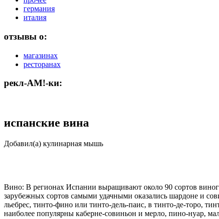
германия
италия
отзывы о:
магазинах
ресторанах
рекл-АМ!-ки:
испанские вина
Добавил(а) кулинарная мышь
Вино: В регионах Испании выращивают около 90 сортов виноград
зарубежных сортов самыми удачными оказались шардоне и совин
льебрес, тинто-фино или тинто-дель-паис, в тинто-де-торо, тин
наиболее популярны каберне-совиньон и мерло, пино-нуар, ма