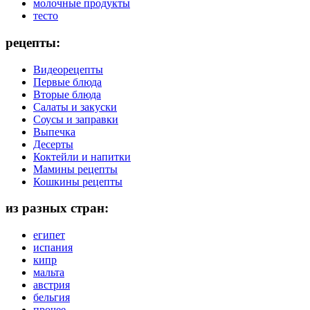
молочные продукты
тесто
рецепты:
Видеорецепты
Первые блюда
Вторые блюда
Салаты и закуски
Соусы и заправки
Выпечка
Десерты
Коктейли и напитки
Мамины рецепты
Кошкины рецепты
из разных стран:
египет
испания
кипр
мальта
австрия
бельгия
прочее