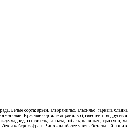
а. Белые сорта: арьен, альбранильо, альбильо, гарнача-бланка, 
ьон блан. Красные сорта: темпранильо (известен под другими н
то-де-мадрид, сенсибель, гарнача, бобаль, кариньен, грасьяно, м
льбек и каберне- фран. Вино - наиболее употребительный напит