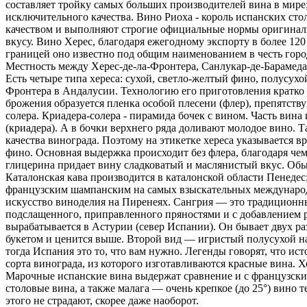
составляет тройку самых больших производителей вина в мире;
исключительного качества. Вино Риоха - король испанских стол
качеством и выполняют строгие официальные нормы оригиналь
вкусу. Вино Херес, благодаря ежегодному экспорту в более 120
границей оно известно под общим наименованием в честь города
Местность между Херес-де-ла-Фронтера, Санлукар-де-Барамеда и
Есть четыре типа хереса: сухой, светло-желтый фино, полусухо
Фронтера в Андалусии. Технологию его приготовления кратко 
брожения образуется пленка особой плесени (флер), препятст
солера. Криадера-соле­ра - пирамида бочек с вином. Часть вин
(криадера). А в бочки верхнего ряда доливают молодое вино. Т
качества винограда. Поэтому на этикетке хереса указывается вр
фино. Основная выдержка происходит без флера, благодаря чем
глицерина придает вину сладковатый и маслянистый вкус. Обыч
Каталонская кава производится в каталонской области Пенедес
французским шампанским на самых взыскательных международн
искусство виноделия на Пиренеях. Сангрия — это традиционный 
подслащенного, приправленного пряностями и с добавлением 
вырабатывается в Астурии (север Испании). Он бывает двух раз
букетом и ценится выше. Второй вид — игристый полусухой напи
тогда Испания это то, что вам нужно. Легенды говорят, что ис
сорта винограда, из которого изготавливаются красные вина. 
Марочные испанские вина выдержат сравнение и с французским
столовые вина, а также малага — очень крепкое (до 25°) вино 
этого не страдают, скорее даже наоборот.