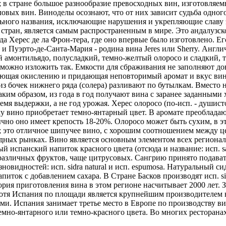
 в стране большое разнообразие превосходных вин, изготовляем
овых вин. Виноделы осознают, что от них зависит судьба одного
ного названия, исключающие нарушения и укрепляющие славу эт
 стран, является самым распространенным в мире. Это андалузск
 Херес де ла Фрон-тера, где оно впервые было изготовлено. Его
 Пуэрто-де-Санта-Мария - родина вина Jeres или Sherry. Англич
й амонтильядо, полусладкий, темно-желтый олоросо и сладкий, т
можно изложить так. Емкости для сбраживания не заполняют дов
вующая окислению и придающая неповторимый аромат и вкус вину
а из бочек нижнего ряда (солера) разливают по бутылкам. Вмест
аким образом, из года в год получают вина с заранее заданными
емя выдержки, а не год урожая. Херес олоросо (по-исп. - душист
у вино приобретает темно-янтарный цвет. В аромате преобладаю
но оно имеет крепость 18-20%. Олоросо может быть сухим, в это
; это отличное шипучее вино, с хорошим соотношением между це
ых рынках. Вино является основным элементом всех региональ
испанский напиток красного цвета (отсюда и название: исп. sang
различных фруктов, чаще цитрусовых. Сангрию принято подават
новидностей: исп. sidra natural и исп. espumosa. Натуральный с
ток с добавлением сахара. В Стране Басков производят исп. sid
тория приготовления вина в этом регионе насчитывает 2000 лет. 
Хотя Испания по площади является крупнейшим производителем в
и. Испания занимает третье место в Европе по производству в
темно-янтарного или темно-красного цвета. Во многих ресторанах