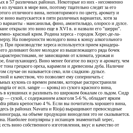
ых в 57 различных районах. Некоторые из них - несомненно
 из лучших в мире вин, поэтому тщательно следят за его
ого отличного вина, неповторимого по цвету, аромату и
ое вино выпускается в пяти различных вариантах, хотя за
 варианты - мансанилья, фино, амонтильядо, олоросо и дулсе.
ане открыли это вино еще в XVI в. и назвали его "шерри".
емно- красный крим. Родина хереса - городок Херес-де-ла-
ерху. На поверхности молодого вина к концу алкогольного
. При производстве хереса используется прием криадера-
о него доливают более молодое из вышележащего ряда бочек
 характеристиками, не зависящими от климата, урожая и
ое, благоухающее). Вино менее богатое по вкусу и аромату, чем
т тона грецкого ореха, карамели и древесины дуба. Наличие
м случае он называется секо, или сладким- дульсе.
ной и качеством, что позволяет ему соперничать с
ных кухонь со времен римлян, которые распространили
ria от исп. sangre — кровь) из сухого красного вина,
ь в кувшинах и разливать по широким бокалам со льдом. Сидр
идр — сухой, с содержанием алкоголя 5-6 %, обладает ярким
ra pittara крепостью 4 %. Если вы почитатель хорошего вина,
Здесь (в районах Navarra и Rioja) выращивают превосходные
инограда, на объеме продукции виноделия это не сказывается.
ина. Наиболее популярны у испанцев знаменитый херес,
 есть вино собственного изготовления, вкус и качество от