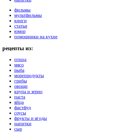
фильмы
мультфильмы
книги
статьи
юмор
помощники на кухне
рецепты из:
птица
мясо
рыба
морепродукты
грибы
овощи
крупа и зерно
паста
яйца
фастфуд
соусы
фрукты и ягоды
напитки
сыр