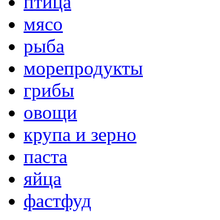
птица
мясо
рыба
морепродукты
грибы
овощи
крупа и зерно
паста
яйца
фастфуд