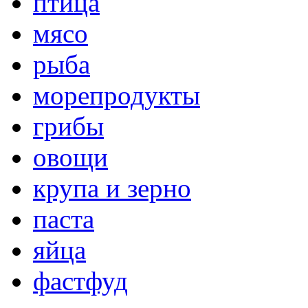
птица
мясо
рыба
морепродукты
грибы
овощи
крупа и зерно
паста
яйца
фастфуд