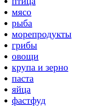
птица
мясо
рыба
морепродукты
грибы
овощи
крупа и зерно
паста
яйца
фастфуд