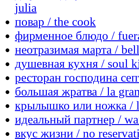
julia
повар / the cook
фирменное блюдо / fuera
неотразимая марта / bel
душевная кухня / soul k
ресторан господина септи
большая жратва / la gran
крылышко или ножка / l'a
идеальный партнер / wa
вкус жизни / no reservat