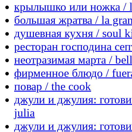
крылышко или ножка / l'a
большая жратва / la gran
душевная кухня / soul k
ресторан господина септи
неотразимая марта / bel
фирменное блюдо / fuera
повар / the cook
джули и джулия: готовим
julia
джули и джулия: готовим