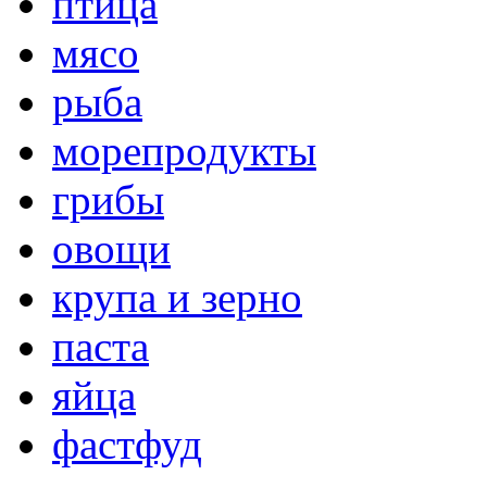
птица
мясо
рыба
морепродукты
грибы
овощи
крупа и зерно
паста
яйца
фастфуд