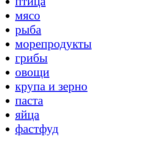
птица
мясо
рыба
морепродукты
грибы
овощи
крупа и зерно
паста
яйца
фастфуд